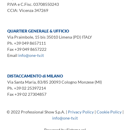
P.IVA e C.Fisc. 03708550243
CCIA: Vicenza 347269
QUARTIER GENERALE & UFFICIO
Via Praimbole, 15 bis 35010 Limena (PD) ITALY
Ph. +39 049 8657111
Fax +39 049 8657222
Email
info@one-tv.it
DISTACCAMENTO di MILANO
Via Santa Maria, 83/85 20093 Cologno Monzese (MI)
Ph. +39 02 25397214
Fax +39 02 27304857
© 2022 Professional Show S.p.A. |
Privacy Policy
|
Cookie Policy
|
info@one-tv.it
Powered by Sistema srl