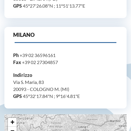
GPS
45°27'26.08"N ; 11°51'13.77"E
MILANO
Ph
+39 02 36596161
Fax
+39 02 27304857
Indirizzo
Via S. Maria, 83
20093 - COLOGNO M. (MI)
GPS
45°32'17.84"N ; 9°16'4.81"E
+
−